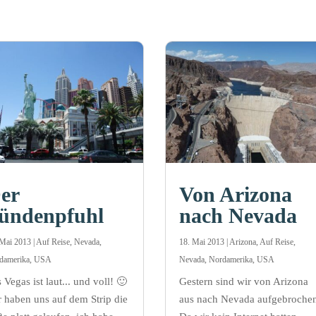
er
Von Arizona
ündenpfuhl
nach Nevada
 Mai 2013
|
Auf Reise
,
Nevada
,
18. Mai 2013
|
Arizona
,
Auf Reise
,
damerika
,
USA
Nevada
,
Nordamerika
,
USA
 Vegas ist laut... und voll! 🙂
Gestern sind wir von Arizona
 haben uns auf dem Strip die
aus nach Nevada aufgebroche