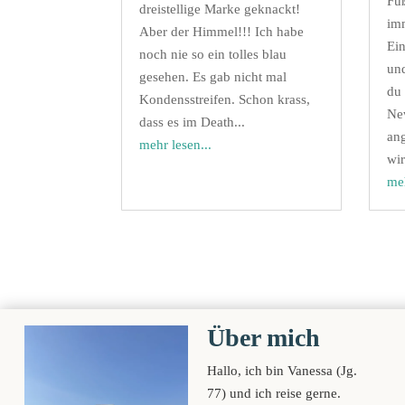
Füß
dreistellige Marke geknackt!
im
Aber der Himmel!!! Ich habe
Ei
noch nie so ein tolles blau
un
gesehen. Es gab nicht mal
du
Kondensstreifen. Schon krass,
Ne
dass es im Death...
ang
mehr lesen...
wir
meh
Über mich
Hallo, ich bin Vanessa (Jg.
77) und ich reise gerne.