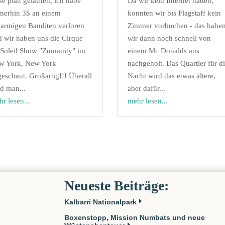
e platt gelaufen, ich habe
Da wir kein Internet hatten,
merhin 3$ an einem
konnten wir bis Flagstaff kein
narmigen Banditen verloren
Zimmer vorbuchen - das habe
d wir haben uns die Cirque
wir dann noch schnell von
 Soleil Show "Zumanity" im
einem Mc Donalds aus
w York, New York
nachgeholt. Das Quartier für d
eschaut. Großartig!!! Überall
Nacht wird das etwas ältere,
d man...
aber dafür...
r lesen...
mehr lesen...
Neueste Beiträge:
Kalbarri Nationalpark
Boxenstopp, Mission Numbats und neue